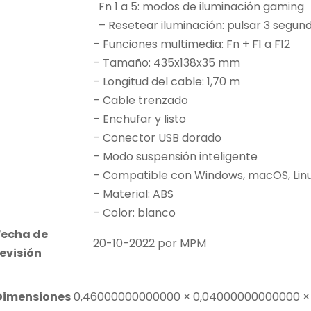
Fn 1 a 5: modos de iluminación gaming
– Resetear iluminación: pulsar 3 segund
– Funciones multimedia: Fn + F1 a F12
– Tamaño: 435x138x35 mm
– Longitud del cable: 1,70 m
– Cable trenzado
– Enchufar y listo
– Conector USB dorado
– Modo suspensión inteligente
– Compatible con Windows, macOS, Lin
– Material: ABS
– Color: blanco
Fecha de
20-10-2022 por MPM
revisión
Dimensiones
0,46000000000000 × 0,04000000000000 ×