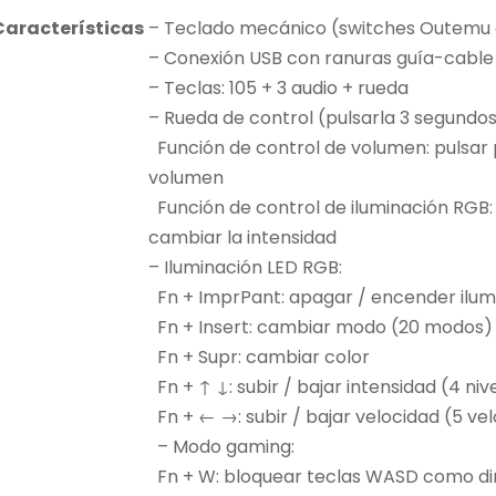
Características
– Teclado mecánico (switches Outemu 
– Conexión USB con ranuras guía-cable 
– Teclas: 105 + 3 audio + rueda
– Rueda de control (pulsarla 3 segundo
Función de control de volumen: pulsar pa
volumen
Función de control de iluminación RGB:
cambiar la intensidad
– Iluminación LED RGB:
Fn + ImprPant: apagar / encender ilum
Fn + Insert: cambiar modo (20 modos)
Fn + Supr: cambiar color
Fn + ↑ ↓: subir / bajar intensidad (4 niv
Fn + ← →: subir / bajar velocidad (5 ve
– Modo gaming:
Fn + W: bloquear teclas WASD como di