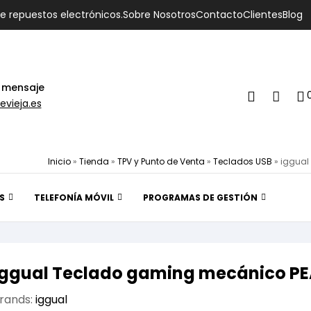
de repuestos electrónicos.
Sobre Nosotros
Contacto
Clientes
Blog
 mensaje
evieja.es
Inicio
»
Tienda
»
TPV y Punto de Venta
»
Teclados USB
»
iggual
S
TELEFONÍA MÓVIL
PROGRAMAS DE GESTIÓN
iggual Teclado gaming mecánico PE
rands:
iggual