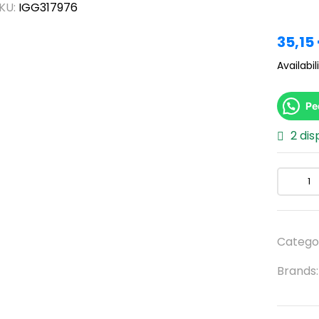
KU:
IGG317976
35,15
Availabili
Pe
2 dis
Catego
Brands