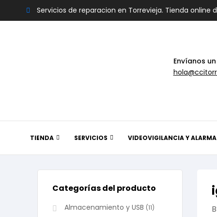
Servicios de reparacion en Torrevieja. Tienda online 
Envíanos un
hola@ccitorr
TIENDA
SERVICIOS
VIDEOVIGILANCIA Y ALARMA
Categorías del producto
Almacenamiento y USB
(11)
B