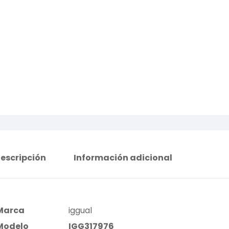
escripción
Información adicional
Marca
iggual
Modelo
IGG317976