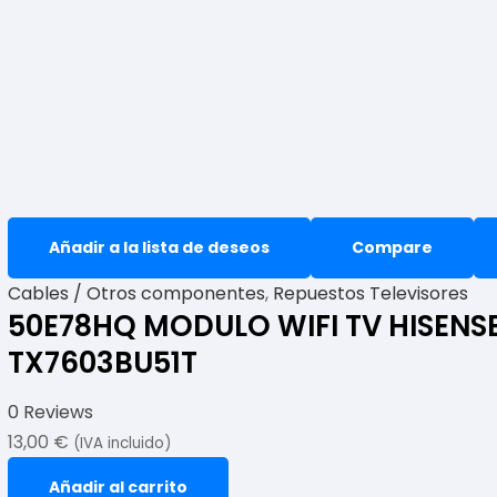
Añadir a la lista de deseos
Compare
Cables / Otros componentes
,
Repuestos Televisores
50E78HQ MODULO WIFI TV HISENS
TX7603BU51T
0 Reviews
13,00
€
(IVA incluido)
Añadir al carrito