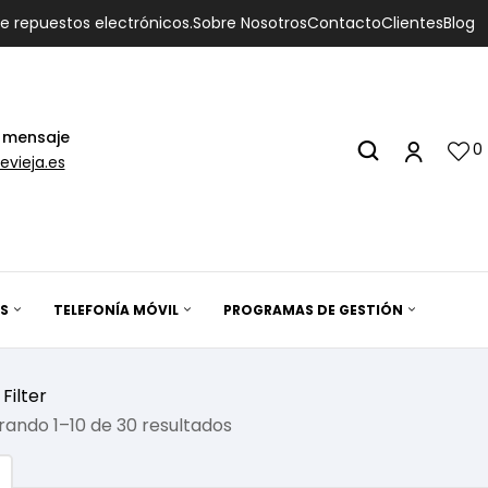
de repuestos electrónicos.
Sobre Nosotros
Contacto
Clientes
Blog
 mensaje
0
evieja.es
S
TELEFONÍA MÓVIL
PROGRAMAS DE GESTIÓN
Filter
ando 1–10 de 30 resultados