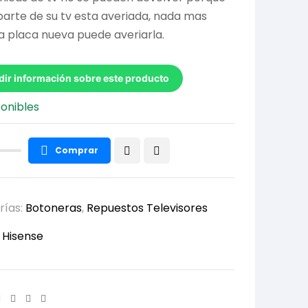
 parte de su tv esta averiada, nada mas
a placa nueva puede averiarla.
dir información sobre este producto
ponibles
Comprar
rías:
Botoneras
,
Repuestos Televisores
:
Hisense
Facebook
Twitter
Linkedin
Email