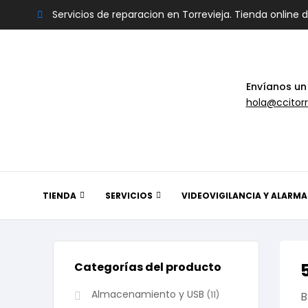
Servicios de reparacion en Torrevieja. Tienda online 
Envíanos un
hola@ccitorr
TIENDA
SERVICIOS
VIDEOVIGILANCIA Y ALARMA
Categorías del producto
Almacenamiento y USB
(11)
B