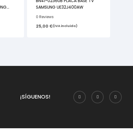
BN41-02360B PLACA BASE TV
UNG
SAMSUNG UE32J400AW
0 Reviews
25,00
€
(IVA incluido)
¡SÍGUENOS!