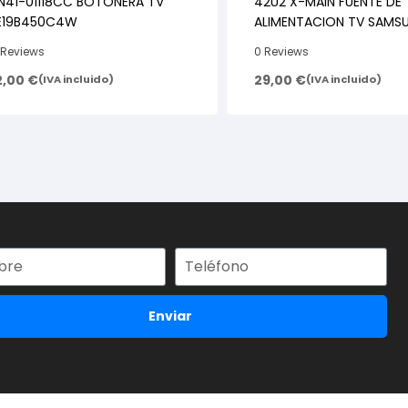
N41-01118CC BOTONERA TV
42U2 X-MAIN FUENTE DE
E19B450C4W
ALIMENTACION TV SAMS
LJ41-06615A
 Reviews
0 Reviews
2,00
€
29,00
€
(IVA incluido)
(IVA incluido)
Enviar