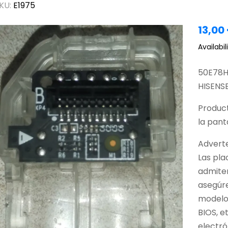
KU:
E1975
13,00
Availabili
50E78
HISENS
Produc
la panta
Adverte
Las pla
admiten
asegúr
modelo,
BIOS, e
electró