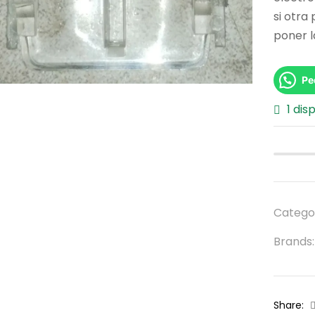
si otra
poner l
Pe
1 dis
Catego
Brands
Share: