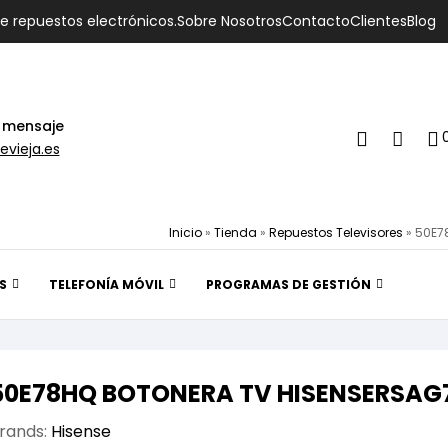
de repuestos electrónicos.
Sobre Nosotros
Contacto
Clientes
Blog
 mensaje
evieja.es
Inicio
»
Tienda
»
Repuestos Televisores
»
50E7
S
TELEFONÍA MÓVIL
PROGRAMAS DE GESTIÓN
50E78HQ BOTONERA TV HISENSERSAG7
rands:
Hisense