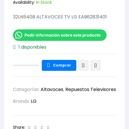
Availability:
In Stock
32LN540B ALTAVOCES TV LG EAB62831401
Pedir información sobre este producto
1 disponibles
Comprar
Categorías:
Altavoces
,
Repuestos Televisores
Brands:
LG
Facebook
Twitter
Linkedin
Email
Share: