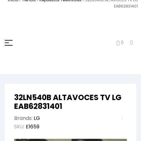
EAB62831401
0
32LN540B ALTAVOCES TV LG
EAB62831401
Brands:
LG
SKU:
E1659