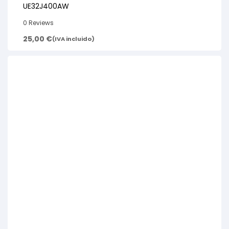
UE32J400AW
0 Reviews
25,00
€
(IVA incluido)