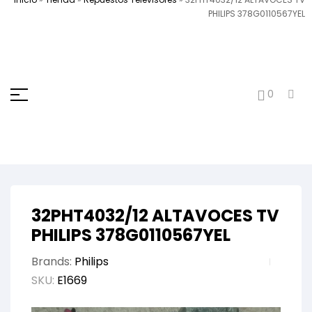
PHILIPS 378G0110567YEL
0
32PHT4032/12 ALTAVOCES TV
PHILIPS 378G0110567YEL
Brands:
Philips
SKU:
E1669