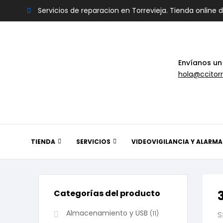
Servicios de reparacion en Torrevieja. Tienda online 
Envíanos un
hola@ccitorr
TIENDA
SERVICIOS
VIDEOVIGILANCIA Y ALARMA
Categorías del producto
Almacenamiento y USB
(11)
S