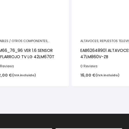
ABLES / OTROS COMPONENTES
,
ALTAVOCES
,
REPUESTOS TELEV
EPUESTOS TELEVISORES
M66_76_96 VER 1.6 SENSOR
EAB62648901 ALTAVOCE
INFLARROJO TV LG 42LM670T
47LM860V-ZB
 Reviews
0 Reviews
2,00
€
16,00
€
(IVA incluido)
(IVA incluido)