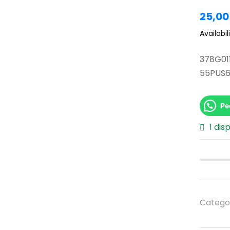
25,0
Availabili
378G01
55PUS6
Pe
1 dis
Catego