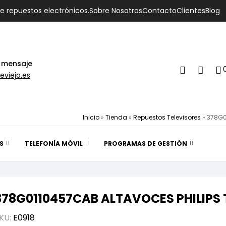
de repuestos electrónicos.
Sobre Nosotros
Contacto
Clientes
Blog
 mensaje
evieja.es
Inicio
»
Tienda
»
Repuestos Televisores
»
378G0
S
TELEFONÍA MÓVIL
PROGRAMAS DE GESTIÓN
378G0110457CAB ALTAVOCES PHILIPS 
KU:
E0918