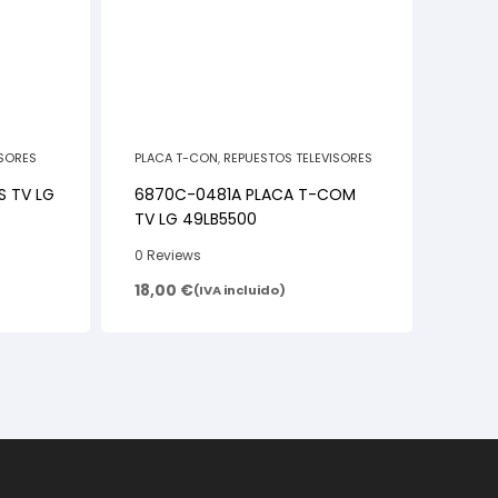
ISORES
PLACA T-CON
,
REPUESTOS TELEVISORES
S TV LG
6870C-0481A PLACA T-COM
TV LG 49LB5500
0 Reviews
18,00
€
(IVA incluido)