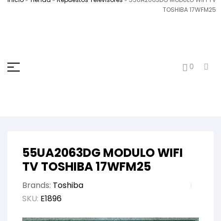
TOSHIBA 17WFM25
0
55UA2063DG MODULO WIFI
TV TOSHIBA 17WFM25
Brands:
Toshiba
SKU:
E1896