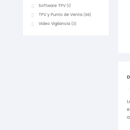
Software TPV
(1)
TPV y Punto de Venta
(98)
Video Vigilancia
(3)
D
L
e
a