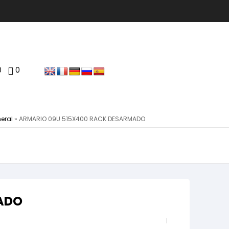
0
0
eral
»
ARMARIO 09U 515X400 RACK DESARMADO
ADO