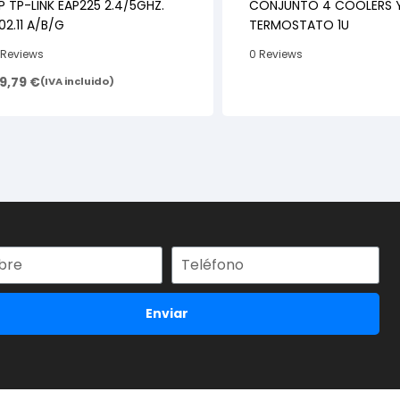
P TP-LINK EAP225 2.4/5GHZ.
CONJUNTO 4 COOLERS 
02.11 A/B/G
TERMOSTATO 1U
 Reviews
0 Reviews
19,79
€
(IVA incluido)
Enviar