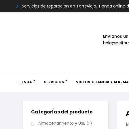
Servicios de reparacion en Torrevieja. Tienda online 
Envíanos un
hola@ccitorr
TIENDA
SERVICIOS
VIDEOVIGILANCIA Y ALARMA
Categorías del producto
Almacenamiento y USB
(11)
B