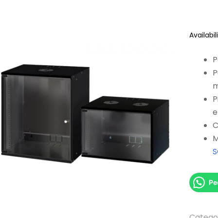
Availabili
P
P
P
e
C
M
S
Pe
Catego