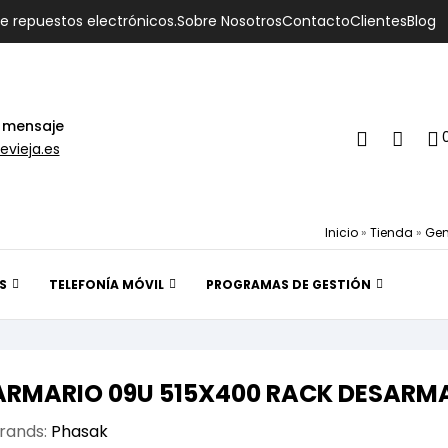
de repuestos electrónicos.
Sobre Nosotros
Contacto
Clientes
Blog
 mensaje
evieja.es
Inicio
»
Tienda
»
Gen
S
TELEFONÍA MÓVIL
PROGRAMAS DE GESTIÓN
ARMARIO 09U 515X400 RACK DESARM
rands:
Phasak