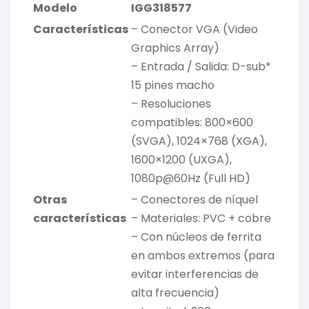
Modelo
IGG318577
Características
– Conector VGA (Video
Graphics Array)
– Entrada / Salida: D-sub*
15 pines macho
– Resoluciones
compatibles: 800×600
(SVGA), 1024×768 (XGA),
1600×1200 (UXGA),
1080p@60Hz (Full HD)
Otras
– Conectores de níquel
características
– Materiales: PVC + cobre
– Con núcleos de ferrita
en ambos extremos (para
evitar interferencias de
alta frecuencia)