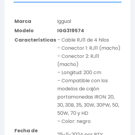
Marca
iggual
Modelo
IGG319574
Características
– Cable RJ11 de 4 hilos
– Conector 1: RJ11 (macho)
– Conector 2: RJ11
(macho)
– Longitud: 200 cm
– Compatible con los
modelos de cajón
portamonedas IRON: 20,
30, 30B, 35, 30W, 30PW, 50,
50W, 70 y HD
– Color: negro
Fecha de
25-11-2024 por RTY