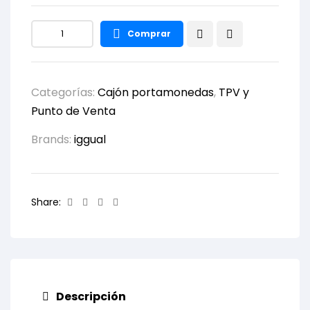
Comprar
Categorías:
Cajón portamonedas
,
TPV y
Punto de Venta
Brands:
iggual
Facebook
Twitter
Linkedin
Email
Share:
Descripción