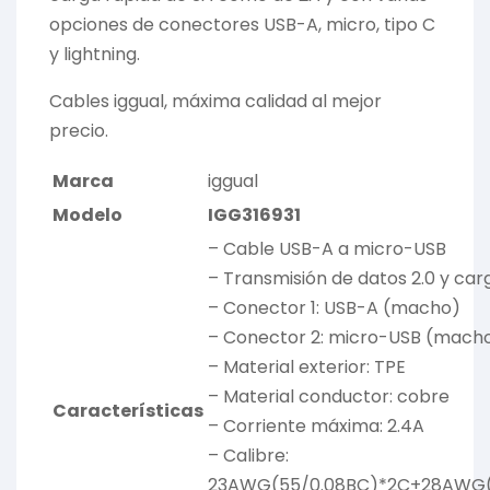
opciones de conectores USB-A, micro, tipo C
y lightning.
Cables iggual, máxima calidad al mejor
precio.
Marca
iggual
Modelo
IGG316931
– Cable USB-A a micro-USB
– Transmisión de datos 2.0 y ca
– Conector 1: USB-A (macho)
– Conector 2: micro-USB (mach
– Material exterior: TPE
– Material conductor: cobre
Características
– Corriente máxima: 2.4A
– Calibre:
23AWG(55/0.08BC)*2C+28AWG(