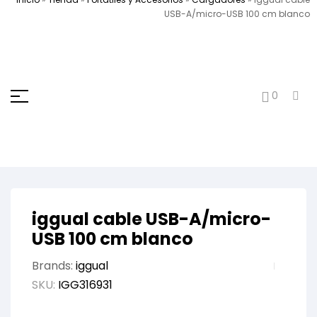
USB-A/micro-USB 100 cm blanco
0
iggual cable USB-A/micro-
USB 100 cm blanco
Brands:
iggual
SKU:
IGG316931