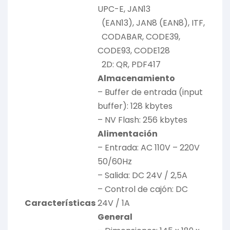
UPC-E, JAN13
(EAN13), JAN8 (EAN8), ITF,
CODABAR, CODE39,
CODE93, CODE128
2D: QR, PDF417
Almacenamiento
– Buffer de entrada (input
buffer): 128 kbytes
– NV Flash: 256 kbytes
Alimentación
– Entrada: AC 110V – 220V
50/60Hz
– Salida: DC 24V / 2,5A
– Control de cajón: DC
Características
24V / 1A
General