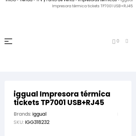
Impresora térmica tickets TP7001 USB+RJ45
0
iggual Impresora térmica
tickets TP7001 USB+RJ45
Brands:
iggual
SKU:
IGG318232