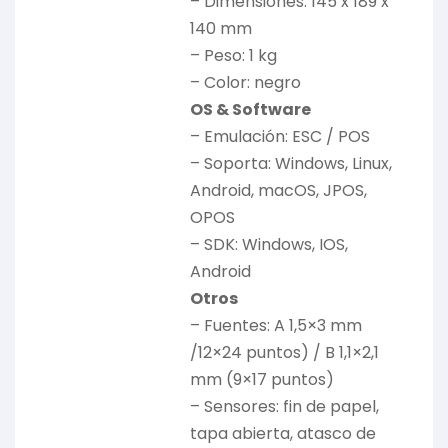
– Dimensiones: 145 x 189 x
140 mm
– Peso: 1 kg
– Color: negro
OS & Software
– Emulación: ESC / POS
– Soporta: Windows, Linux,
Android, macOS, JPOS,
OPOS
– SDK: Windows, IOS,
Android
Otros
– Fuentes: A 1,5×3 mm
/12×24 puntos) / B 1,1×2,1
mm (9×17 puntos)
– Sensores: fin de papel,
tapa abierta, atasco de