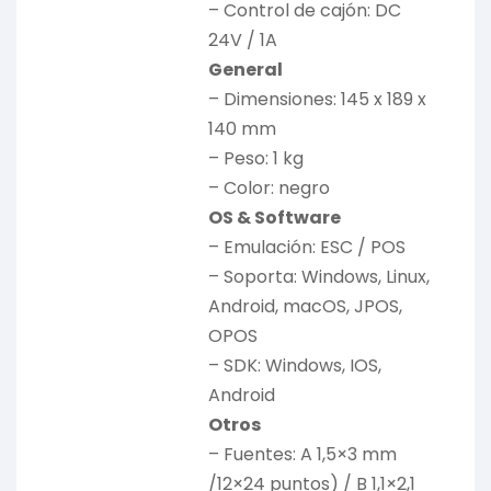
– Control de cajón: DC
24V / 1A
General
– Dimensiones: 145 x 189 x
140 mm
– Peso: 1 kg
– Color: negro
OS & Software
– Emulación: ESC / POS
– Soporta: Windows, Linux,
Android, macOS, JPOS,
OPOS
– SDK: Windows, IOS,
Android
Otros
– Fuentes: A 1,5×3 mm
/12×24 puntos) / B 1,1×2,1