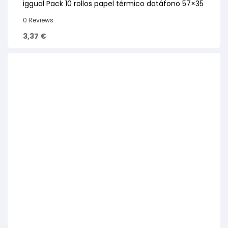
iggual Pack 10 rollos papel térmico datáfono 57×35
0 Reviews
3,37
€