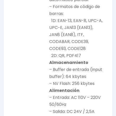
– Formatos de código de
barras:
1D: EAN-13, EAN-8, UPC-A,
UPC-E, JAN13 (EAN13),
JAN8 (EAN8), ITF,
CODABAR, CODE39,
CODE93, CODE128
2D: QR, PDF417
Almacenamiento
– Buffer de entrada (input
buffer): 64 kbytes
– NV Flash: 256 kbytes
Alimentación
– Entrada: AC 110V – 220V
50/60Hz
– Salida: DC 24V / 2,5A