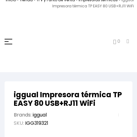
Impresora térmica TP EASY 80 USB+RJ11 WiFi
0
iggual Impresora térmica TP
EASY 80 USB+RJ11 WiFi
Brands:
iggual
SKU:
IGG319321