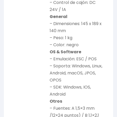
– Control de cajón: DC
24V / 1A
General
– Dimensiones: 145 x 189 x
140 mm
– Peso: 1 kg
– Color: negro
OS & Software
– Emulación: ESC / POS
– Soporta: Windows, Linux,
Android, macOS, JPOS,
OPOS
– SDK: Windows, IOS,
Android
Otros
– Fuentes: A 1,5×3 mm
/12×24 puntos) / B 1,1×2,1