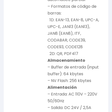
– Formatos de código de
barras:
1D: EAN-13, EAN-8, UPC-A,
UPC-E, JAN13 (EAN13),
JAN8 (EAN8), ITF,
CODABAR, CODE39,
CODE93, CODE128
2D: QR, PDF417
Almacenamiento
– Buffer de entrada (input
buffer): 64 kbytes
– NV Flash: 256 kbytes
Alimentación
– Entrada: AC 110V – 220V
50/60Hz
– Salida: DC 24V / 2,5A