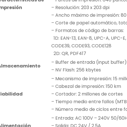
impresión
– Resolución: 203 x 203 dpi
– Ancho máximo de impresión: 8
– Corte de papel automático, tota
– Formatos de código de barras:
1D: EAN-13, EAN-8, UPC-A, UPC-E,
CODE39, CODE93, CODE128
2D: QR, PDF417
– Buffer de entrada (input buffer)
Almacenamiento
– NV Flash: 256 kbytes
– Mecanismo de impresión: 15 mill
– Cabezal de impresión: 150 km
Fiabilidad
– Cortador: 2 millones de cortes
– Tiempo medio entre fallos (MTB
– Número medio de ciclos entre fa
– Entrada: AC 100V – 240V 50/60
Alimentación
– Salida: DC 24V / 2.5A