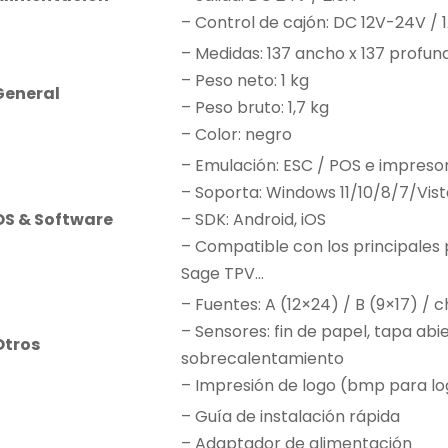
– Control de cajón: DC 12V-24V / 
– Medidas: 137 ancho x 137 profun
– Peso neto: 1 kg
General
– Peso bruto: 1,7 kg
– Color: negro
– Emulación: ESC / POS e impres
– Soporta: Windows 11/10/8/7/V
OS & Software
– SDK: Android, iOS
– Compatible con los principales
Sage TPV…
– Fuentes: A (12×24) / B (9×17) / c
– Sensores: fin de papel, tapa abi
Otros
sobrecalentamiento
– Impresión de logo (bmp para log
– Guía de instalación rápida
– Adaptador de alimentación