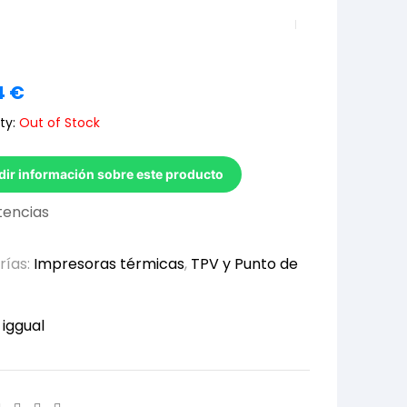
4
€
ty:
Out of Stock
dir información sobre este producto
stencias
rías:
Impresoras térmicas
,
TPV y Punto de
:
iggual