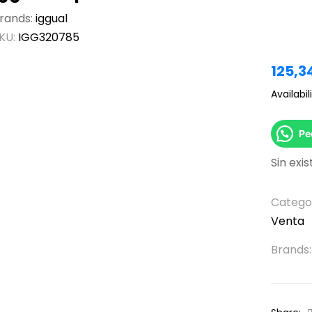
rands:
iggual
KU:
IGG320785
125,3
Availabili
Pe
Sin exi
Catego
Venta
Brands