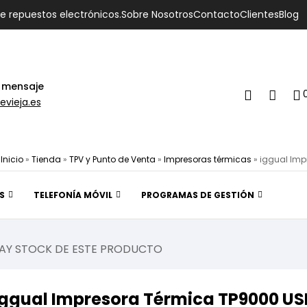
de repuestos electrónicos.
Sobre Nosotros
Contacto
Clientes
Blog
 mensaje
evieja.es
Inicio
»
Tienda
»
TPV y Punto de Venta
»
Impresoras térmicas
»
iggual Im
S
TELEFONÍA MÓVIL
PROGRAMAS DE GESTIÓN
AY STOCK DE ESTE PRODUCTO
iggual Impresora Térmica TP9000 U