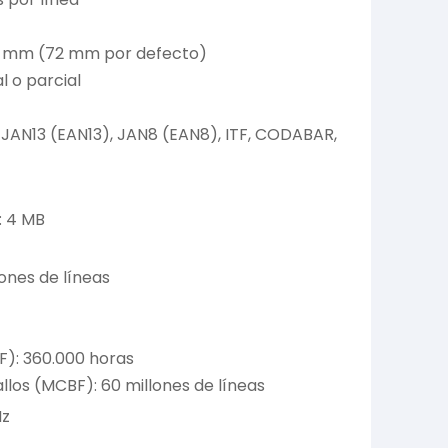
0 mm (72 mm por defecto)
l o parcial
 JAN13 (EAN13), JAN8 (EAN8), ITF, CODABAR,
: 4 MB
ones de líneas
F): 360.000 horas
llos (MCBF): 60 millones de líneas
Hz