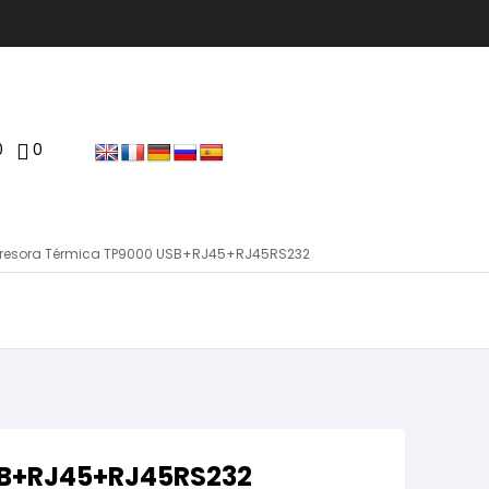
0
0
presora Térmica TP9000 USB+RJ45+RJ45RS232
SB+RJ45+RJ45RS232