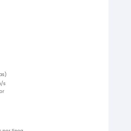
as)
m/s
or
 por línea