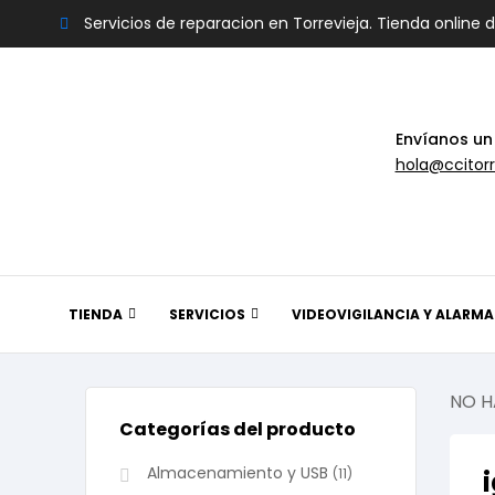
Servicios de reparacion en Torrevieja. Tienda online 
Envíanos un
hola@ccitorr
TIENDA
SERVICIOS
VIDEOVIGILANCIA Y ALARMA
NO H
Categorías del producto
Almacenamiento y USB
(11)