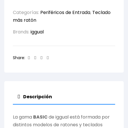
Categorías:
Periféricos de Entrada
,
Teclado
más ratón
Brands:
iggual
Facebook
Twitter
Linkedin
Email
Share:
Descripción
La gama
BASIC
de iggual está formada por
distintos modelos de ratones y teclados