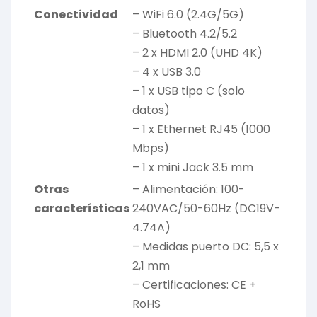
Conectividad
– WiFi 6.0 (2.4G/5G)
– Bluetooth 4.2/5.2
– 2 x HDMI 2.0 (UHD 4K)
– 4 x USB 3.0
– 1 x USB tipo C (solo
datos)
– 1 x Ethernet RJ45 (1000
Mbps)
– 1 x mini Jack 3.5 mm
Otras
– Alimentación: 100-
características
240VAC/50-60Hz (DC19V-
4.74A)
– Medidas puerto DC: 5,5 x
2,1 mm
– Certificaciones: CE +
RoHS