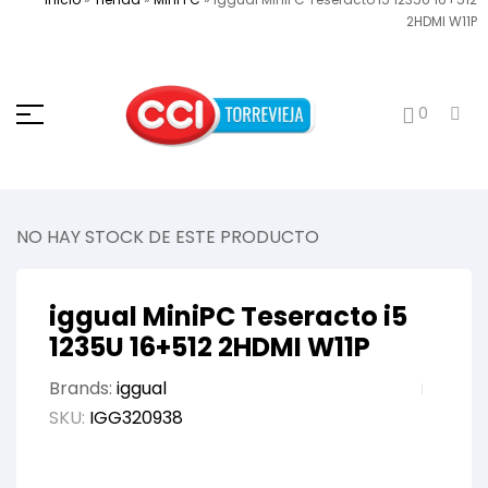
2HDMI W11P
0
NO HAY STOCK DE ESTE PRODUCTO
iggual MiniPC Teseracto i5
1235U 16+512 2HDMI W11P
Brands:
iggual
SKU:
IGG320938