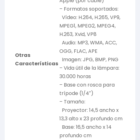
Apple (por cable)
– Formatos soportados:
Vídeo: H.264, H.265, VP9,
MPEG1, MPEG2, MPEG4,
H.263, Xvid, VP8
Audio: MP3, WMA, ACC,
OGG, FLAC, APE
Otras
Imagen: JPG, BMP, PNG
Características
– Vida útil de la lámpara:
30.000 horas
– Base con rosca para
trípode (1/4″)
– Tamaño:
Proyector: 14,5 ancho x
13,3 alto x 23 profundo cm
Base: 16,5 ancho x 14
profundo cm