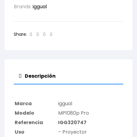
Brands:
iggual
Facebook
Twitter
Linkedin
Email
Share:
Descripción
Marca
iggual
Modelo
MP1080p Pro
Referencia
IGG320747
Uso
– Proyector