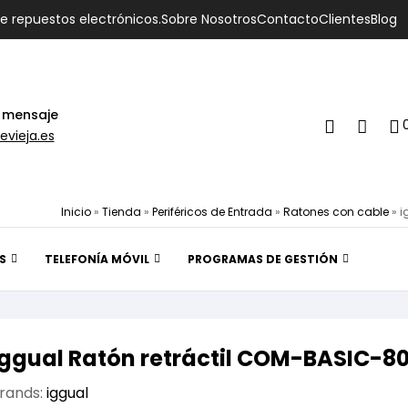
de repuestos electrónicos.
Sobre Nosotros
Contacto
Clientes
Blog
 mensaje
evieja.es
Inicio
»
Tienda
»
Periféricos de Entrada
»
Ratones con cable
»
i
S
TELEFONÍA MÓVIL
PROGRAMAS DE GESTIÓN
iggual Ratón retráctil COM-BASIC-8
rands:
iggual