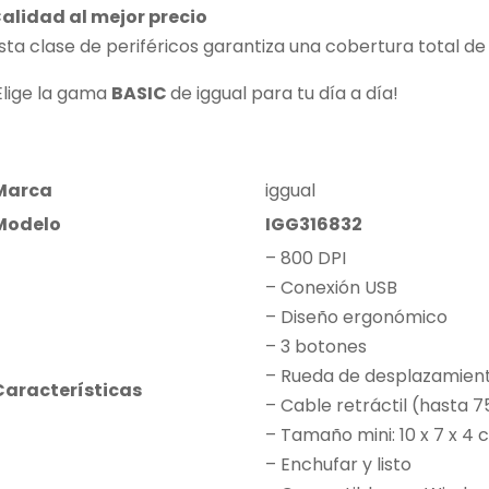
alidad al mejor precio
sta clase de periféricos garantiza una cobertura total de
Elige la gama
BASIC
de iggual para tu día a día!
Marca
iggual
Modelo
IGG316832
– 800 DPI
– Conexión USB
– Diseño ergonómico
– 3 botones
– Rueda de desplazamien
Características
– Cable retráctil (hasta 
– Tamaño mini: 10 x 7 x 4
– Enchufar y listo