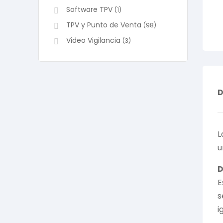
Software TPV
(1)
TPV y Punto de Venta
(98)
Video Vigilancia
(3)
D
L
u
D
E
s
i