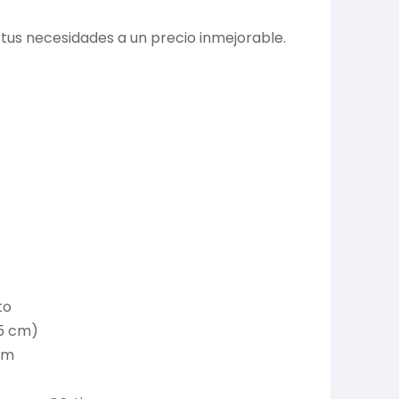
 tus necesidades a un precio inmejorable.
to
75 cm)
 cm