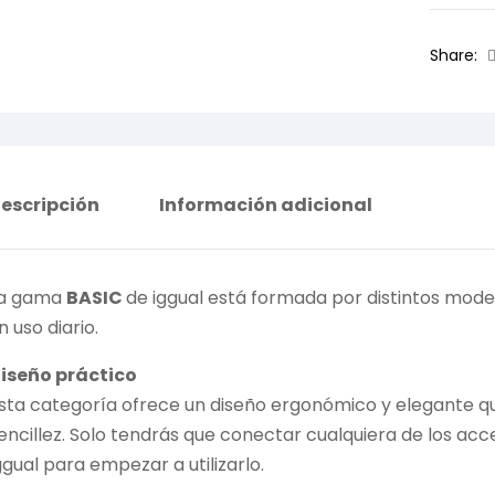
Share:
escripción
Información adicional
a gama
BASIC
de iggual está formada por distintos mod
n uso diario.
iseño práctico
sta categoría ofrece un diseño ergonómico y elegante qu
encillez. Solo tendrás que conectar cualquiera de los a
ggual para empezar a utilizarlo.