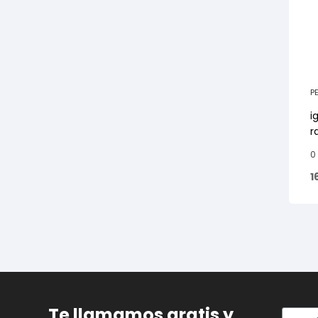
P
R
i
r
0
1
Te llamamos gratis y