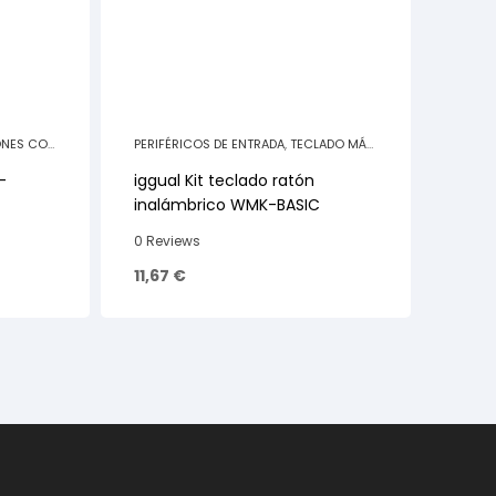
ONES CON
PERIFÉRICOS DE ENTRADA
,
TECLADO MÁS
RATÓN
-
iggual Kit teclado ratón
inalámbrico WMK-BASIC
0 Reviews
11,67
€