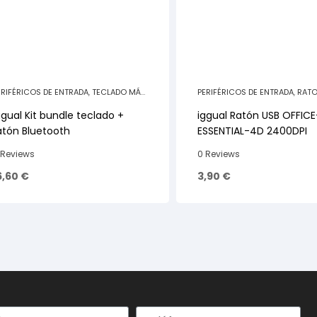
ERIFÉRICOS DE ENTRADA
,
TECLADO MÁS
PERIFÉRICOS DE ENTRADA
,
RAT
ATÓN
CABLE
ggual Kit bundle teclado +
iggual Ratón USB OFFICE
atón Bluetooth
ESSENTIAL-4D 2400DPI
 Reviews
0 Reviews
6,60
€
3,90
€