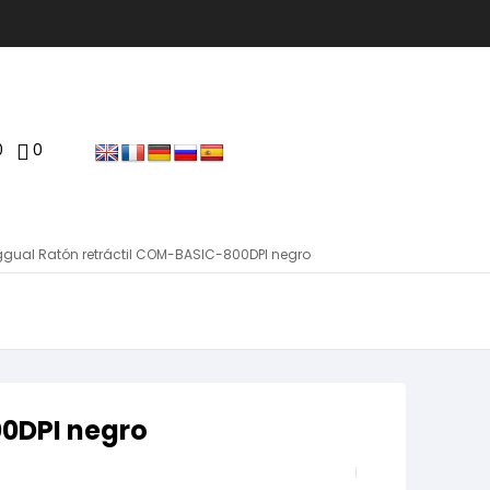
0
0
ggual Ratón retráctil COM-BASIC-800DPI negro
00DPI negro