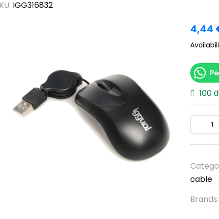
KU:
IGG316832
4,44
Availabili
Pe
100 d
Catego
cable
Brands