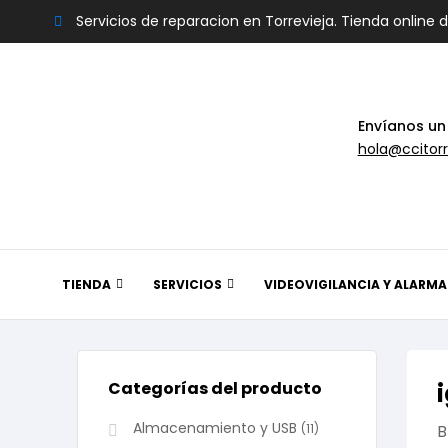
Servicios de reparacion en Torrevieja. Tienda online 
Envíanos un
hola@ccitorr
TIENDA
SERVICIOS
VIDEOVIGILANCIA Y ALARMA
Categorías del producto
Almacenamiento y USB
(11)
B