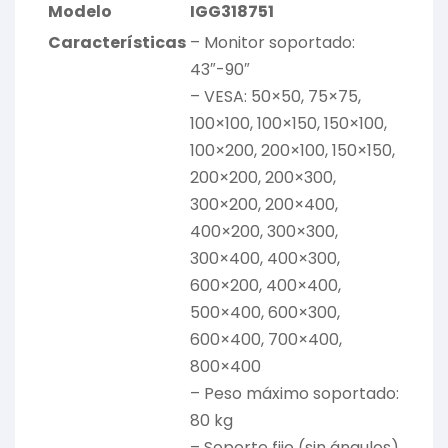
Modelo
IGG318751
Características
– Monitor soportado:
43″-90″
– VESA: 50×50, 75×75,
100×100, 100×150, 150×100,
100×200, 200×100, 150×150,
200×200, 200×300,
300×200, 200×400,
400×200, 300×300,
300×400, 400×300,
600×200, 400×400,
500×400, 600×300,
600×400, 700×400,
800×400
– Peso máximo soportado:
80 kg
– Soporte fijo (sin ángulos)