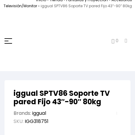
Televisión/Monitor
»
iggual SPTV86 Soporte TV pared Fijo 43″-90″ 80kg
0
iggual SPTV86 Soporte TV
pared Fijo 43″-90″ 80kg
Brands:
iggual
SKU:
IGG318751