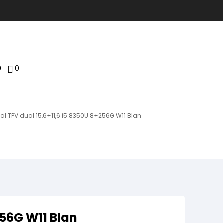
0
0
al TPV dual 15,6+11,6 i5 8350U 8+256G W11 Blan
256G W11 Blan