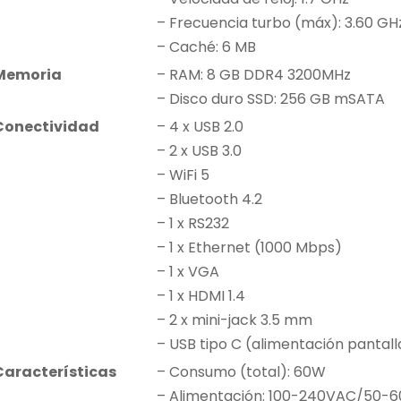
– Frecuencia turbo (máx): 3.60 GH
– Caché: 6 MB
Memoria
– RAM: 8 GB DDR4 3200MHz
– Disco duro SSD: 256 GB mSATA
Conectividad
– 4 x USB 2.0
– 2 x USB 3.0
– WiFi 5
– Bluetooth 4.2
– 1 x RS232
– 1 x Ethernet (1000 Mbps)
– 1 x VGA
– 1 x HDMI 1.4
– 2 x mini-jack 3.5 mm
– USB tipo C (alimentación pantalla
Características
– Consumo (total): 60W
– Alimentación: 100-240VAC/50-