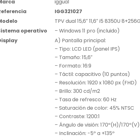
Marca
iggual
Referencia
IGG321027
Modelo
TPV dual 15,6″ 11,6″ i5 8350U 8+25
Sistema operativo
– Windows 11 pro (incluido)
Display
A) Pantalla principal:
– Tipo: LCD LED (panel IPS)
– Tamaño: 15,6″
– Formato: 16:9
– Táctil: capacitivo (10 puntos)
– Resolución: 1920 x 1080 px (FHD)
– Brillo: 300 cd/m2
– Tasa de refresco: 60 Hz
– Saturación de color: 45% NTSC
– Contraste: 1200:1
– Ángulo de visión: 170º(H)/170º(V)
– Inclinación: -5º a +135º