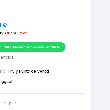
1
€
ty:
Out of Stock
dir información sobre este producto
stencias
ría:
TPV y Punto de Venta
:
iggual
Facebook
Twitter
Linkedin
Email