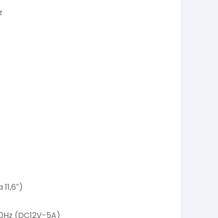
z
 11,6″)
60Hz (DC12V-5A)