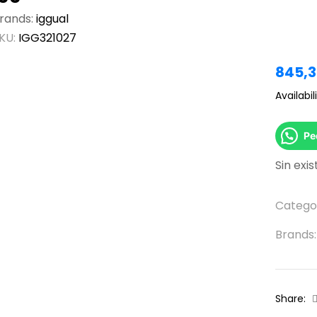
rands:
iggual
KU:
IGG321027
845,3
Availabili
Pe
Sin exi
Catego
Brands
Share: