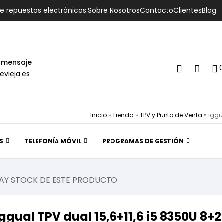
de repuestos electrónicos.
Sobre Nosotros
Contacto
Clientes
Blog
 mensaje
evieja.es
Inicio
»
Tienda
»
TPV y Punto de Venta
»
iggu
S
TELEFONÍA MÓVIL
PROGRAMAS DE GESTIÓN
AY STOCK DE ESTE PRODUCTO
iggual TPV dual 15,6+11,6 i5 8350U 8+