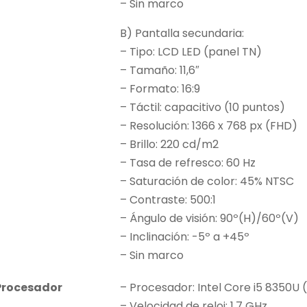
– Sin marco
B) Pantalla secundaria:
– Tipo: LCD LED (panel TN)
– Tamaño: 11,6″
– Formato: 16:9
– Táctil: capacitivo (10 puntos)
– Resolución: 1366 x 768 px (FHD)
– Brillo: 220 cd/m2
– Tasa de refresco: 60 Hz
– Saturación de color: 45% NTSC
– Contraste: 500:1
– Ángulo de visión: 90º(H)/60º(V)
– Inclinación: -5º a +45º
– Sin marco
Procesador
– Procesador: Intel Core i5 8350U 
– Velocidad de reloj: 1.7 GHz