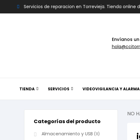
Servicios de reparacion en Torrevieja. Tienda online 
Envíanos un
hola@ccitorr
TIENDA
SERVICIOS
VIDEOVIGILANCIA Y ALARMA
NO H
Categorías del producto
Almacenamiento y USB
(11)