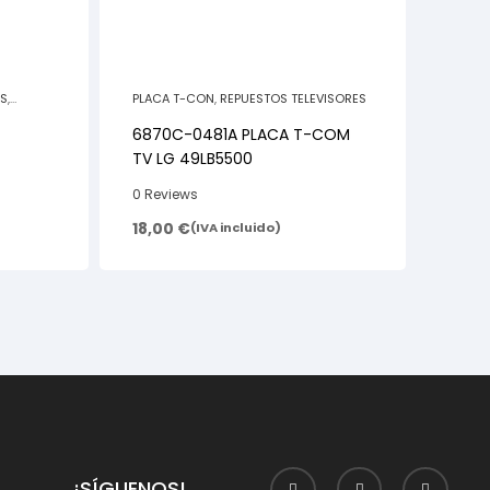
ES
,
PLACA T-CON
,
REPUESTOS TELEVISORES
6870C-0481A PLACA T-COM
TV LG 49LB5500
0 Reviews
18,00
€
(IVA incluido)
¡SÍGUENOS!