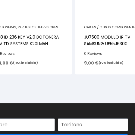
OTONERAS
,
REPUESTOS TELEVISORES
CABLES / OTROS COMPONENT
REPUESTOS TELEVISORES
8 ID 236 KEY V2.0 BOTONERA
JU7500 MODULO IR TV
V TD SYSTEMS K20LM5H
SAMSUNG UE55J6300
 Reviews
0 Reviews
4,00
€
9,00
€
(IVA incluido)
(IVA incluido)