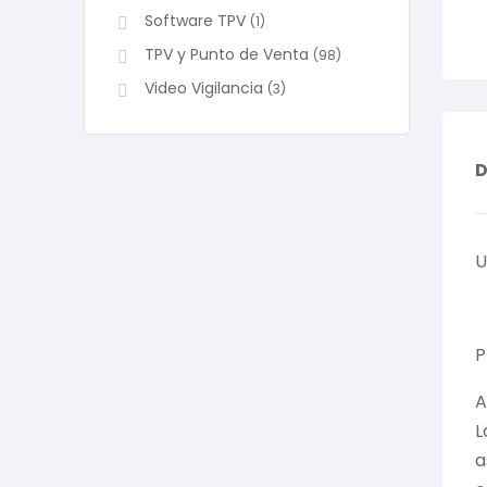
Software TPV
(1)
TPV y Punto de Venta
(98)
Video Vigilancia
(3)
D
U
P
A
L
a