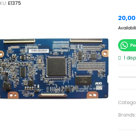
KU:
E1375
20,0
Availabili
Pe
1 dis
Catego
Brands