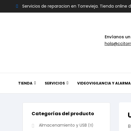
Servicios de reparacion en Torrevieja. Tienda online 
Envíanos un
hola@ccitorr
TIENDA
SERVICIOS
VIDEOVIGILANCIA Y ALARMA
Categorías del producto
Almacenamiento y USB
(11)
B