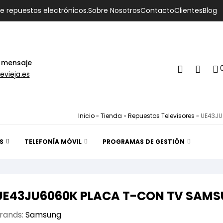
de repuestos electrónicos.
Sobre Nosotros
Contacto
Clientes
Blog
 mensaje
evieja.es
Inicio
»
Tienda
»
Repuestos Televisores
»
UE43JU
S
TELEFONÍA MÓVIL
PROGRAMAS DE GESTIÓN
UE43JU6060K PLACA T-CON TV SAMS
rands:
Samsung