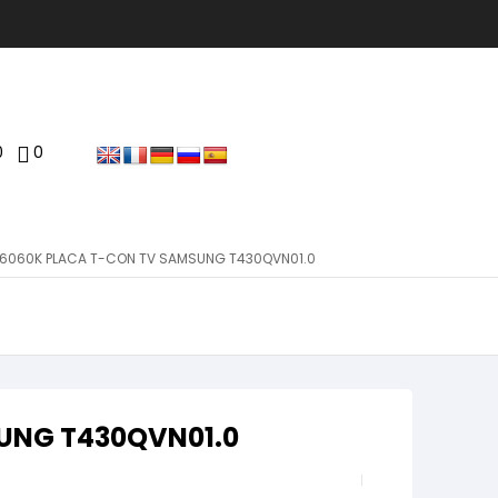
0
0
6060K PLACA T-CON TV SAMSUNG T430QVN01.0
UNG T430QVN01.0