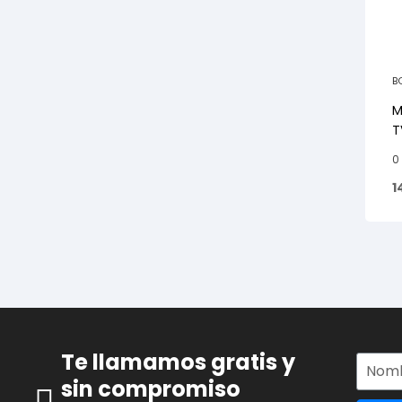
B
M
T
0
1
Te llamamos gratis y
sin compromiso