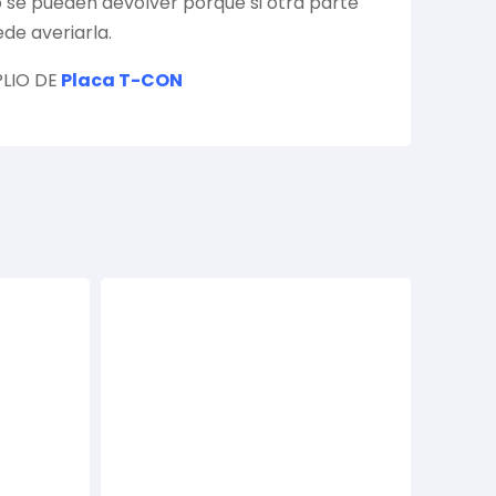
no se pueden devolver porque si otra parte
de averiarla.
LIO DE
Placa T-CON