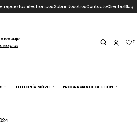
de repuestos electrónicos.
Sobre Nosotros
Contacto
Clientes
Blog
 mensaje
0
evieja.es
S
TELEFONÍA MÓVIL
PROGRAMAS DE GESTIÓN
2024