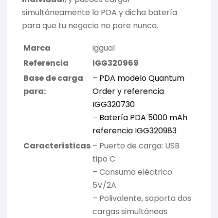
simultáneamente la PDA y dicha batería
para que tu negocio no pare nunca.
Marca
iggual
Referencia
IGG320969
Base de carga
–
PDA modelo Quantum
para:
Order y referencia
IGG320730
–
Batería PDA 5000 mAh
referencia IGG320983
Características
– Puerto de carga: USB
tipo C
– Consumo eléctrico:
5V/2A
– Polivalente, soporta dos
cargas simultáneas