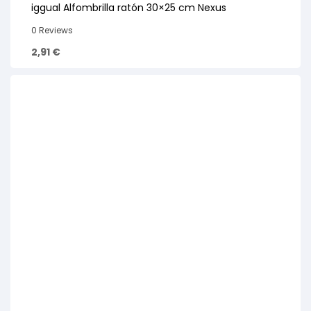
iggual Alfombrilla ratón 30×25 cm Nexus
0 Reviews
2,91
€