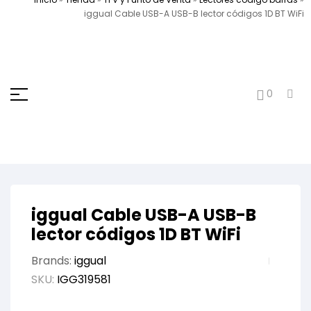
iggual Cable USB-A USB-B lector códigos 1D BT WiFi
0
iggual Cable USB-A USB-B
lector códigos 1D BT WiFi
Brands:
iggual
SKU:
IGG319581