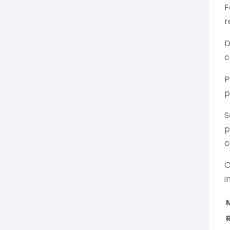
F
r
D
c
P
p
S
p
c
C
i