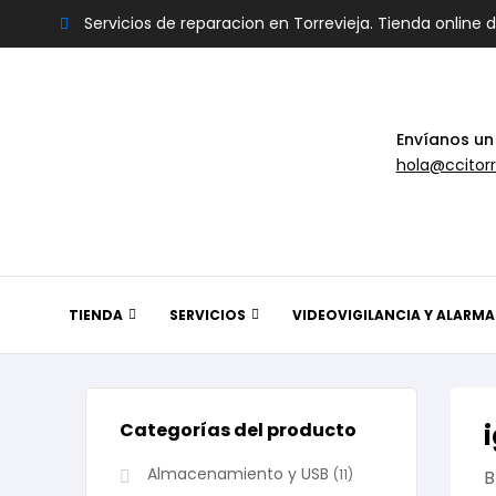
Servicios de reparacion en Torrevieja. Tienda online 
Envíanos un
hola@ccitorr
TIENDA
SERVICIOS
VIDEOVIGILANCIA Y ALARMA
Categorías del producto
Almacenamiento y USB
(11)
B