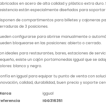
abricados en acero de alta calidad y plástico extra duro. S
esistencia están especialmente diseñados para soportar j
isponen de compartimentos para billetes y cajoneras p
erraduras de 3 posiciones.
ueden configurarse para abrirse manualmente o automá
ueden bloquearse en las posiciones: abierto o cerrado.
on ideales para restaurantes, bares, estaciones de servic
equeño, existe un cajón portamonedas iggual que se adap
olores: blanco y negro.
onfía en iggual para equipar tu punto de venta con solu
nnovación, calidad, durabilidad, buen precio y soporte ce
Marca
iggual
Referencia
IGG316351