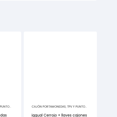
 PUNTO
CAJÓN PORTAMONEDAS
,
TPV Y PUNTO
DE VENTA
edas
iggual Cerrojo + llaves cajones