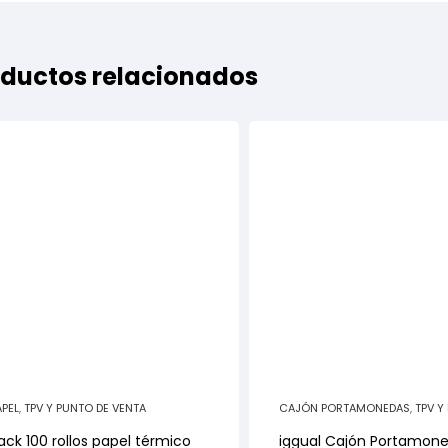
ductos relacionados
APEL
,
TPV Y PUNTO DE VENTA
CAJÓN PORTAMONEDAS
,
TPV Y
DE VENTA
ack 100 rollos papel térmico
iggual Cajón Portamon