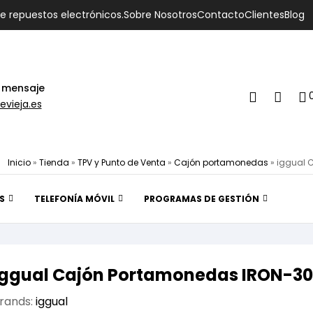
de repuestos electrónicos.
Sobre Nosotros
Contacto
Clientes
Blog
 mensaje
evieja.es
Inicio
»
Tienda
»
TPV y Punto de Venta
»
Cajón portamonedas
»
iggual 
S
TELEFONÍA MÓVIL
PROGRAMAS DE GESTIÓN
iggual Cajón Portamonedas IRON-30
rands:
iggual