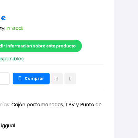
2
€
ty:
In Stock
dir información sobre este producto
isponibles
Comprar
rías:
Cajón portamonedas
,
TPV y Punto de
:
iggual