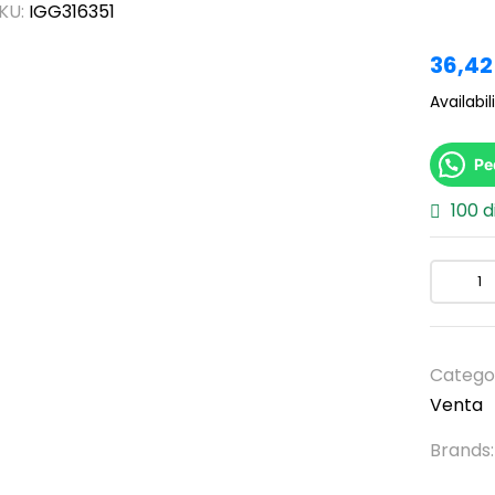
KU:
IGG316351
36,4
Availabili
Pe
100 d
Catego
Venta
Brands