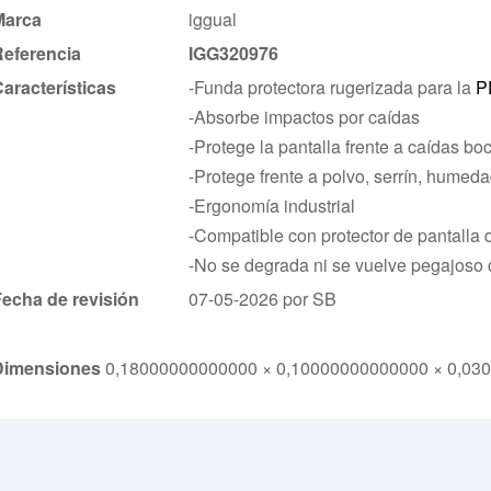
Marca
iggual
Referencia
IGG320976
aracterísticas
-Funda protectora rugerizada para la
P
-Absorbe impactos por caídas
-Protege la pantalla frente a caídas bo
-Protege frente a polvo, serrín, humed
-Ergonomía industrial
-Compatible con protector de pantalla 
-No se degrada ni se vuelve pegajoso 
echa de revisión
07-05-2026 por SB
Dimensiones
0,18000000000000 × 0,10000000000000 × 0,03