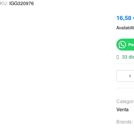
KU:
IGG320976
16,58
Availabili
Pe
33 di
Categor
Venta
Brands: