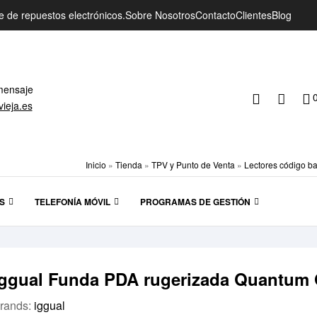
e de repuestos electrónicos.
Sobre Nosotros
Contacto
Clientes
Blog
mensaje
vieja.es
Inicio
»
Tienda
»
TPV y Punto de Venta
»
Lectores código ba
S
TELEFONÍA MÓVIL
PROGRAMAS DE GESTIÓN
iggual Funda PDA rugerizada Quantum 
rands:
iggual