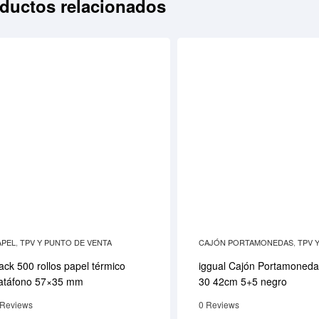
ductos relacionados
APEL
,
TPV Y PUNTO DE VENTA
CAJÓN PORTAMONEDAS
,
TPV 
DE VENTA
ack 500 rollos papel térmico
iggual Cajón Portamoned
atáfono 57×35 mm
30 42cm 5+5 negro
 Reviews
0 Reviews