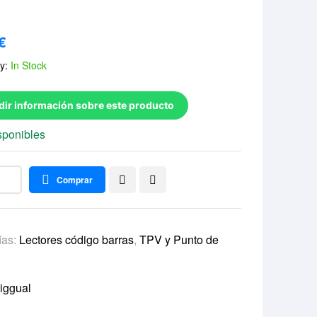
€
ty:
In Stock
dir información sobre este producto
sponibles
Comprar
ías:
Lectores código barras
,
TPV y Punto de
iggual