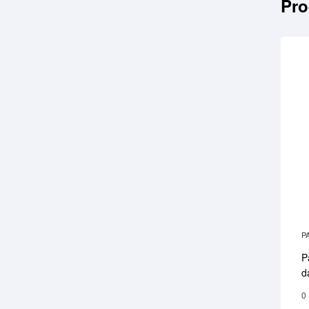
Pro
P
P
d
0