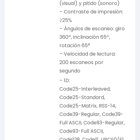
(visual) y pitido (sonoro)
– Contraste de impresión:
≥25%
– Ángulos de escaneo: giro
360º, inclinación 65º,
rotación 65°
– Velocidad de lectura:
200 escaneos por
segundo
– 1D:
Code25-Interleaved,
Code25-Standard,
Code25-Matrix, RSS-14,
Code39-Regular, Code39-
Full ASCII, Code93-Regular,
Code93-Full ASCII,
Code128, Code11, UPCE0/E1,