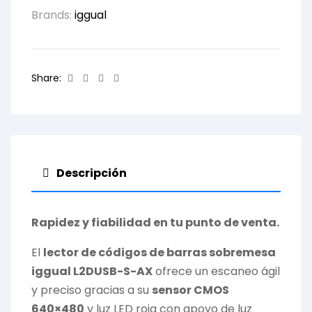
Brands:
iggual
Facebook
Twitter
Linkedin
Email
Share:
Descripción
Rapidez y fiabilidad en tu punto de venta.
El
lector de códigos de barras sobremesa
iggual L2DUSB-S-AX
ofrece un escaneo ágil
y preciso gracias a su
sensor CMOS
640×480
y luz LED roja con apoyo de luz