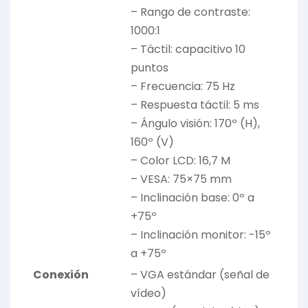
– Rango de contraste:
1000:1
– Táctil: capacitivo 10
puntos
– Frecuencia: 75 Hz
– Respuesta táctil: 5 ms
– Ángulo visión: 170º (H),
160º (V)
– Color LCD: 16,7 M
– VESA: 75×75 mm
– Inclinación base: 0º a
+75º
– Inclinación monitor: -15º
a +75º
Conexión
– VGA estándar (señal de
vídeo)