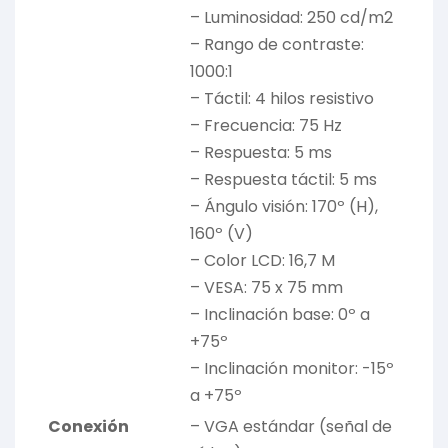
– Luminosidad: 250 cd/m2
– Rango de contraste:
1000:1
– Táctil: 4 hilos resistivo
– Frecuencia: 75 Hz
– Respuesta: 5 ms
– Respuesta táctil: 5 ms
– Ángulo visión: 170º (H),
160º (V)
– Color LCD: 16,7 M
– VESA: 75 x 75 mm
– Inclinación base: 0º a
+75º
– Inclinación monitor: -15º
a +75º
Conexión
– VGA estándar (señal de