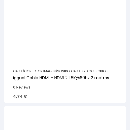
CABLE/CONECTOR IMAGEN/SONIDO
,
CABLES Y ACCESORIOS
iggual Cable HDMI – HDMI 2.1 8K@60hz 2 metros
0 Reviews
4,74
€