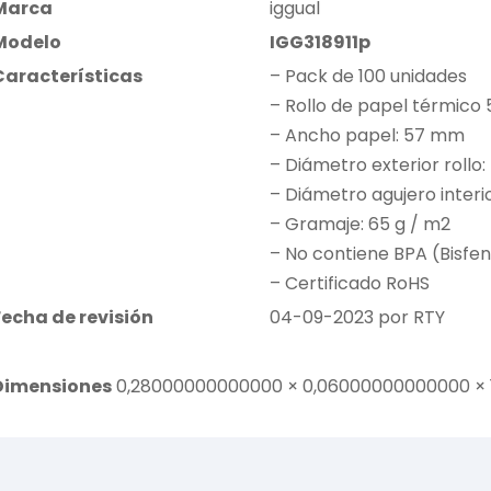
Marca
iggual
Modelo
IGG318911p
Características
– Pack de 100 unidades
– Rollo de papel térmico 
– Ancho papel: 57 mm
– Diámetro exterior rollo
– Diámetro agujero interi
– Gramaje: 65 g / m2
– No contiene BPA (Bisfen
– Certificado RoHS
Fecha de revisión
04-09-2023 por RTY
Dimensiones
0,28000000000000 × 0,06000000000000 ×