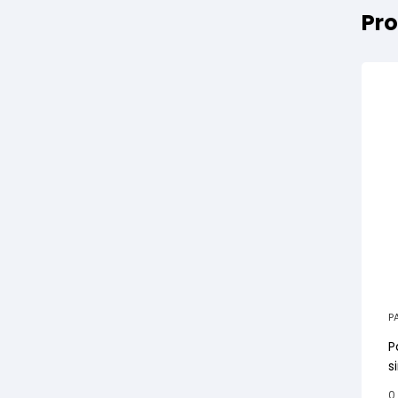
Pro
P
P
s
0