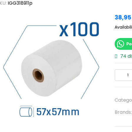
KU:
IGG318911p
38,9
Availabili
Pe
74 di
Catego
Brands