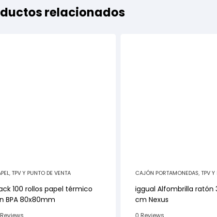
ductos relacionados
APEL
,
TPV Y PUNTO DE VENTA
CAJÓN PORTAMONEDAS
,
TPV Y
DE VENTA
ack 100 rollos papel térmico
iggual Alfombrilla ratón
in BPA 80x80mm
cm Nexus
 Reviews
0 Reviews