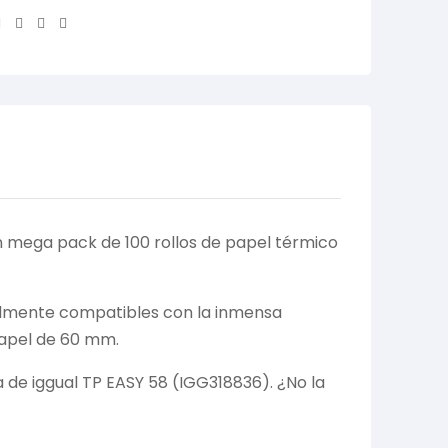
Facebook
Twitter
Linkedin
Email
n mega pack de 100 rollos de papel térmico
otalmente compatibles con la inmensa
apel de 60 mm.
de iggual TP EASY 58 (IGG318836). ¿No la