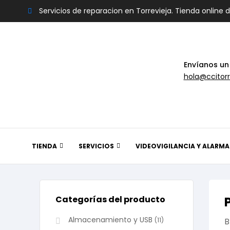
Servicios de reparacion en Torrevieja. Tienda online 
Envíanos un
hola@ccitorr
TIENDA
SERVICIOS
VIDEOVIGILANCIA Y ALARMA
Categorías del producto
Almacenamiento y USB
(11)
B