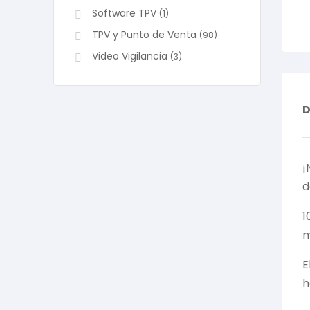
Software TPV
(1)
TPV y Punto de Venta
(98)
Video Vigilancia
(3)
D
¡
d
1
m
E
h