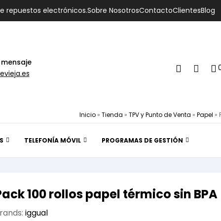
de repuestos electrónicos.
Sobre Nosotros
Contacto
Clientes
Blog
 mensaje
evieja.es
Inicio
»
Tienda
»
TPV y Punto de Venta
»
Papel
»
S
TELEFONÍA MÓVIL
PROGRAMAS DE GESTIÓN
Pack 100 rollos papel térmico sin B
rands:
iggual